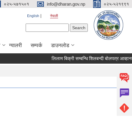
०२५-५७१५०१
info@dharan.gov.np
०२५-५२१९९१
English
नेपाली
Search form
Search
ा
ग्यालरी
सम्पर्क
डाउनलोड
लिलाम बिक्री सम्बन्धि शिलबन्