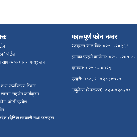
िङ्क
महत्वपूर्ण फोन नम्बर
रेडक्रस ब्लड बैंक: ०२५-५२०९६८
्टल
को पोर्टल
इलाका प्रहरी कार्यलय: ०२५-५२४५५५
 सामान्य प्रशासन मन्त्रालय
दमकल: ०२५-५७०१९९
प्रहरी: १००, ९८५२०९०७५५
र तथा पञ्‍जीकरण विभाग
एम्बुलेन्स (रेडक्रस): ०२५-५२०२५८
य शासन सहयोग कार्यक्रम
योग, कोशी प्रदेश
योग
प्रदेश (दैनिक तरकारी तथा फलफुल