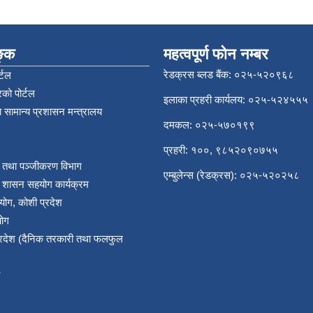
िङ्क
महत्वपूर्ण फोन नम्बर
रेडक्रस ब्लड बैंक: ०२५-५२०९६८
्टल
को पोर्टल
इलाका प्रहरी कार्यलय: ०२५-५२४५५५
 सामान्य प्रशासन मन्त्रालय
दमकल: ०२५-५७०१९९
प्रहरी: १००, ९८५२०९०७५५
र तथा पञ्‍जीकरण विभाग
एम्बुलेन्स (रेडक्रस): ०२५-५२०२५८
य शासन सहयोग कार्यक्रम
योग, कोशी प्रदेश
योग
प्रदेश (दैनिक तरकारी तथा फलफुल