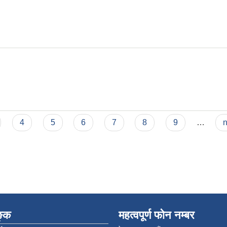
4
5
6
7
8
9
…
n
िङ्क
महत्वपूर्ण फोन नम्बर