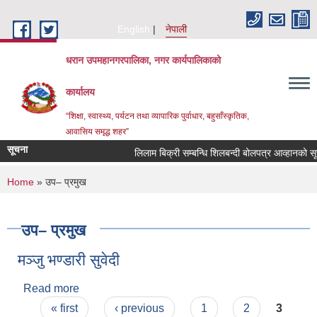
Skip to main content
English
नेपाली
धरान उपमहानगरपालिका, नगर कार्यपालिकाको
कार्यालय
“शिक्षा, स्वास्थ्य, पर्यटन तथा व्यापारिक पुर्वाधार, बहुसाँस्कृतिक,
आवासिय समृद्ध शहर”
सूचना
लिलाम बिक्री सम्बन्धि शिलबन्दी बोलपत्र आ
You are here
Home
» उप– प्रमुख
उप– प्रमुख
मञ्जु भण्डारी सुवेदी
Read more
about मञ्जु भण्डारी सुवेदी
Pages
« first
‹ previous
1
2
3