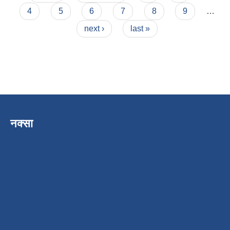
4
5
6
7
8
9
…
next ›
last »
नक्सा