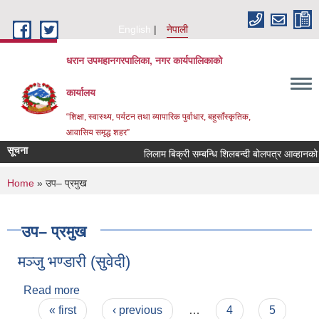
Skip to main content
English
नेपाली
धरान उपमहानगरपालिका, नगर कार्यपालिकाको
कार्यालय
“शिक्षा, स्वास्थ्य, पर्यटन तथा व्यापारिक पुर्वाधार, बहुसाँस्कृतिक,
आवासिय समृद्ध शहर”
सूचना
लिलाम बिक्री सम्बन्धि शिलबन्दी ब
You are here
Home
» उप– प्रमुख
उप– प्रमुख
मञ्जु भण्डारी (सुवेदी)
Read more
about मञ्जु भण्डारी (सुवेदी)
Pages
« first
‹ previous
…
4
5