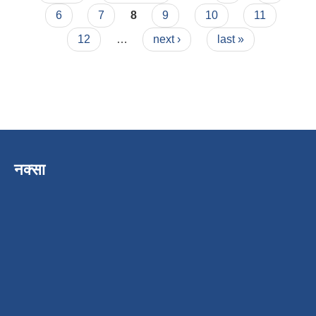
6
7
8
9
10
11
12
…
next ›
last »
नक्सा