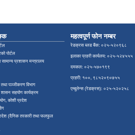
िङ्क
महत्वपूर्ण फोन नम्बर
रेडक्रस ब्लड बैंक: ०२५-५२०९६८
्टल
को पोर्टल
इलाका प्रहरी कार्यलय: ०२५-५२४५५५
 सामान्य प्रशासन मन्त्रालय
दमकल: ०२५-५७०१९९
प्रहरी: १००, ९८५२०९०७५५
र तथा पञ्‍जीकरण विभाग
एम्बुलेन्स (रेडक्रस): ०२५-५२०२५८
य शासन सहयोग कार्यक्रम
योग, कोशी प्रदेश
योग
प्रदेश (दैनिक तरकारी तथा फलफुल