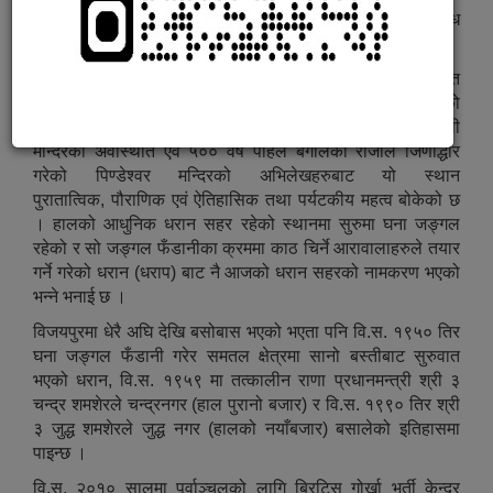
कोशी प्रदेशमा अवस्थित धरान, नेपालकै एक सुन्दर तथा विविध
सांस्कृतिक विविधता भएको सहर हो । यो सुनसरी जिल्लामा पर्दछ ।
महाभारतकालीन ईतिहास बोकेको र पछिल्लो समयमा किरात
राजधानीको रुपमा रहेको विजयपुर धरान नगरको शिर हो । विजयपुरको
ईतिहास खोतल्दा सतिदेविको दन्त पतन भएको किम्वदन्ति र दन्तकाली
मन्दिरको अवस्थिति एवं ५०० वर्ष पहिले बंगालका राजाले जिर्णोद्धार
गरेको पिण्डेश्वर मन्दिरको अभिलेखहरुबाट यो स्थान
पुरातात्विक, पौराणिक एवं ऐतिहासिक तथा पर्यटकीय महत्व बोकेको छ
। हालको आधुनिक धरान सहर रहेको स्थानमा सुरुमा घना जङ्गल
रहेको र सो जङ्गल फँडानीका क्रममा काठ चिर्ने आरावालाहरुले तयार
गर्ने गरेको धरान (धराप) बाट नै आजको धरान सहरको नामकरण भएको
भन्ने भनाई छ ।
विजयपुरमा धेरै अघि देखि बसोबास भएको भएता पनि वि.स. १९५० तिर
घना जङ्गल फँडानी गरेर समतल क्षेत्रमा सानो बस्तीबाट सुरुवात
भएको धरान, वि.स. १९५९ मा तत्कालीन राणा प्रधानमन्त्री श्री ३
चन्द्र शमशेरले चन्द्रनगर (हाल पुरानो बजार) र वि.स. १९९० तिर श्री
३ जुद्ध शमशेरले जुद्ध नगर (हालको नयाँबजार) बसालेको इतिहासमा
पाइन्छ ।
वि.स. २०१० सालमा पूर्वाञ्चलको लागि ब्रिटिस गोर्खा भर्ती केन्द्र