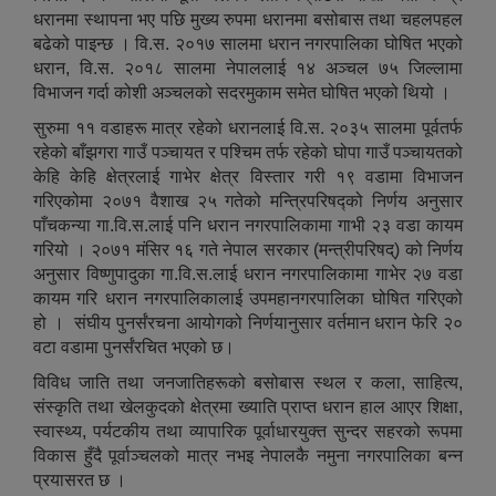
धरानमा स्थापना भए पछि मुख्य रुपमा धरानमा बसोबास तथा चहलपहल
बढेको पाइन्छ । वि.स. २०१७ सालमा धरान नगरपालिका घोषित भएको
धरान, वि.स. २०१८ सालमा नेपाललाई १४ अञ्चल ७५ जिल्लामा
विभाजन गर्दा कोशी अञ्चलको सदरमुकाम समेत घोषित भएको थियो ।
सुरुमा ११ वडाहरू मात्र रहेको धरानलाई वि.स. २०३५ सालमा पूर्वतर्फ
रहेको बाँझगरा गाउँ पञ्चायत र पश्चिम तर्फ रहेको घोपा गाउँ पञ्चायतको
केहि केहि क्षेत्रलाई गाभेर क्षेत्र विस्तार गरी १९ वडामा विभाजन
गरिएकोमा २०७१ वैशाख २५ गतेको मन्त्रिपरिषद्को निर्णय अनुसार
पाँचकन्या गा.वि.स.लाई पनि धरान नगरपालिकामा गाभी २३ वडा कायम
गरियो । २०७१ मंसिर १६ गते नेपाल सरकार (मन्त्रीपरिषद्) को निर्णय
अनुसार विष्णुपादुका गा.वि.स.लाई धरान नगरपालिकामा गाभेर २७ वडा
कायम गरि धरान नगरपालिकालाई उपमहानगरपालिका घोषित गरिएको
हो । संघीय पुनर्संरचना आयोगको निर्णयानुसार वर्तमान धरान फेरि २०
वटा वडामा पुनर्संरचित भएको छ।
विविध जाति तथा जनजातिहरूको बसोबास स्थल र कला, साहित्य,
संस्कृति तथा खेलकुदको क्षेत्रमा ख्याति प्राप्त धरान हाल आएर शिक्षा,
स्वास्थ्य, पर्यटकीय तथा व्यापारिक पूर्वाधारयुक्त सुन्दर सहरको रूपमा
विकास हुँदै पूर्वाञ्चलको मात्र नभइ नेपालकै नमुना नगरपालिका बन्न
प्रयासरत छ ।