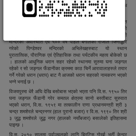
कोशी प्रदेशमा अवस्थित धरान, नेपालकै एक सुन्दर तथा विविध
सांस्कृतिक विविधता भएको सहर हो । यो सुनसरी जिल्लामा पर्दछ ।
महाभारतकालीन ईतिहास बोकेको र पछिल्लो समयमा किरात
राजधानीको रुपमा रहेको विजयपुर धरान नगरको शिर हो । विजयपुरको
ईतिहास खोतल्दा सतिदेविको दन्त पतन भएको किम्वदन्ति र दन्तकाली
मन्दिरको अवस्थिति एवं ५०० वर्ष पहिले बंगालका राजाले जिर्णोद्धार
गरेको पिण्डेश्वर मन्दिरको अभिलेखहरुबाट यो स्थान
पुरातात्विक, पौराणिक एवं ऐतिहासिक तथा पर्यटकीय महत्व बोकेको छ
। हालको आधुनिक धरान सहर रहेको स्थानमा सुरुमा घना जङ्गल
रहेको र सो जङ्गल फँडानीका क्रममा काठ चिर्ने आरावालाहरुले तयार
गर्ने गरेको धरान (धराप) बाट नै आजको धरान सहरको नामकरण भएको
भन्ने भनाई छ ।
विजयपुरमा धेरै अघि देखि बसोबास भएको भएता पनि वि.स. १९५० तिर
घना जङ्गल फँडानी गरेर समतल क्षेत्रमा सानो बस्तीबाट सुरुवात
भएको धरान, वि.स. १९५९ मा तत्कालीन राणा प्रधानमन्त्री श्री ३
चन्द्र शमशेरले चन्द्रनगर (हाल पुरानो बजार) र वि.स. १९९० तिर श्री
३ जुद्ध शमशेरले जुद्ध नगर (हालको नयाँबजार) बसालेको इतिहासमा
पाइन्छ ।
वि.स. २०१० सालमा पूर्वाञ्चलको लागि ब्रिटिस गोर्खा भर्ती केन्द्र