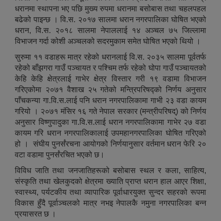
धरानमा स्थापना भए पछि मुख्य रुपमा धरानमा बसोबास तथा चहलपहल
बढेको पाइन्छ । वि.स. २०१७ सालमा धरान नगरपालिका घोषित भएको
धरान, वि.स. २०१८ सालमा नेपाललाई १४ अञ्चल ७५ जिल्लामा
विभाजन गर्दा कोशी अञ्चलको सदरमुकाम समेत घोषित भएको थियो ।
सुरुमा ११ वडाहरू मात्र रहेको धरानलाई वि.स. २०३५ सालमा पूर्वतर्फ
रहेको बाँझगरा गाउँ पञ्चायत र पश्चिम तर्फ रहेको घोपा गाउँ पञ्चायतको
केहि केहि क्षेत्रलाई गाभेर क्षेत्र विस्तार गरी १९ वडामा विभाजन
गरिएकोमा २०७१ वैशाख २५ गतेको मन्त्रिपरिषद्को निर्णय अनुसार
पाँचकन्या गा.वि.स.लाई पनि धरान नगरपालिकामा गाभी २३ वडा कायम
गरियो । २०७१ मंसिर १६ गते नेपाल सरकार (मन्त्रीपरिषद्) को निर्णय
अनुसार विष्णुपादुका गा.वि.स.लाई धरान नगरपालिकामा गाभेर २७ वडा
कायम गरि धरान नगरपालिकालाई उपमहानगरपालिका घोषित गरिएको
हो । संघीय पुनर्संरचना आयोगको निर्णयानुसार वर्तमान धरान फेरि २०
वटा वडामा पुनर्संरचित भएको छ।
विविध जाति तथा जनजातिहरूको बसोबास स्थल र कला, साहित्य,
संस्कृति तथा खेलकुदको क्षेत्रमा ख्याति प्राप्त धरान हाल आएर शिक्षा,
स्वास्थ्य, पर्यटकीय तथा व्यापारिक पूर्वाधारयुक्त सुन्दर सहरको रूपमा
विकास हुँदै पूर्वाञ्चलको मात्र नभइ नेपालकै नमुना नगरपालिका बन्न
प्रयासरत छ ।