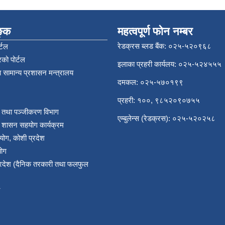
िङ्क
महत्वपूर्ण फोन नम्बर
रेडक्रस ब्लड बैंक: ०२५-५२०९६८
्टल
को पोर्टल
इलाका प्रहरी कार्यलय: ०२५-५२४५५५
 सामान्य प्रशासन मन्त्रालय
दमकल: ०२५-५७०१९९
प्रहरी: १००, ९८५२०९०७५५
र तथा पञ्‍जीकरण विभाग
एम्बुलेन्स (रेडक्रस): ०२५-५२०२५८
य शासन सहयोग कार्यक्रम
योग, कोशी प्रदेश
योग
प्रदेश (दैनिक तरकारी तथा फलफुल