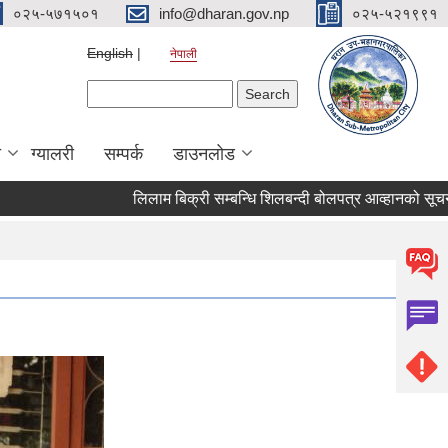
०२५-५७१५०१
info@dharan.gov.np
०२५-५२१९९१
English
नेपाली
Search form
Search
ा
ग्यालरी
सम्पर्क
डाउनलोड
लिलाम बिक्री सम्बन्धि शिलबन्दी बोलपत्र आव्हानको सूचना।