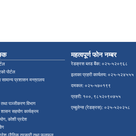
िङ्क
महत्वपूर्ण फोन नम्बर
रेडक्रस ब्लड बैंक: ०२५-५२०९६८
्टल
को पोर्टल
इलाका प्रहरी कार्यलय: ०२५-५२४५५५
 सामान्य प्रशासन मन्त्रालय
दमकल: ०२५-५७०१९९
प्रहरी: १००, ९८५२०९०७५५
र तथा पञ्‍जीकरण विभाग
एम्बुलेन्स (रेडक्रस): ०२५-५२०२५८
य शासन सहयोग कार्यक्रम
योग, कोशी प्रदेश
योग
प्रदेश (दैनिक तरकारी तथा फलफुल