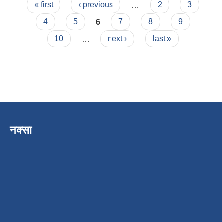
Pages
« first
‹ previous
…
2
3
4
5
6
7
8
9
10
…
next ›
last »
नक्सा