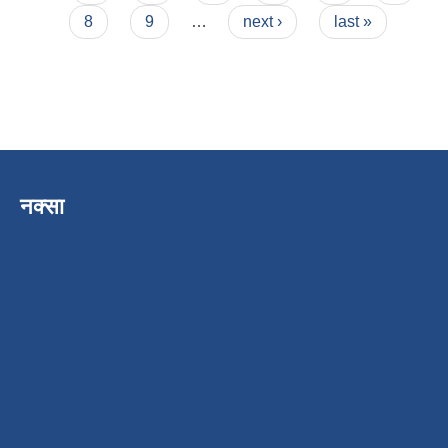
8
9
…
next ›
last »
नक्सा