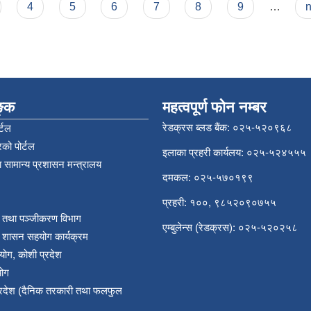
4
5
6
7
8
9
…
n
िङ्क
महत्वपूर्ण फोन नम्बर
रेडक्रस ब्लड बैंक: ०२५-५२०९६८
्टल
को पोर्टल
इलाका प्रहरी कार्यलय: ०२५-५२४५५५
 सामान्य प्रशासन मन्त्रालय
दमकल: ०२५-५७०१९९
प्रहरी: १००, ९८५२०९०७५५
र तथा पञ्‍जीकरण विभाग
एम्बुलेन्स (रेडक्रस): ०२५-५२०२५८
य शासन सहयोग कार्यक्रम
योग, कोशी प्रदेश
योग
प्रदेश (दैनिक तरकारी तथा फलफुल