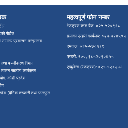
िङ्क
महत्वपूर्ण फोन नम्बर
रेडक्रस ब्लड बैंक: ०२५-५२०९६८
्टल
को पोर्टल
इलाका प्रहरी कार्यलय: ०२५-५२४५५५
 सामान्य प्रशासन मन्त्रालय
दमकल: ०२५-५७०१९९
प्रहरी: १००, ९८५२०९०७५५
र तथा पञ्‍जीकरण विभाग
एम्बुलेन्स (रेडक्रस): ०२५-५२०२५८
य शासन सहयोग कार्यक्रम
योग, कोशी प्रदेश
योग
प्रदेश (दैनिक तरकारी तथा फलफुल