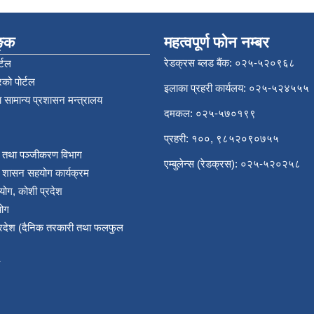
िङ्क
महत्वपूर्ण फोन नम्बर
रेडक्रस ब्लड बैंक: ०२५-५२०९६८
्टल
को पोर्टल
इलाका प्रहरी कार्यलय: ०२५-५२४५५५
 सामान्य प्रशासन मन्त्रालय
दमकल: ०२५-५७०१९९
प्रहरी: १००, ९८५२०९०७५५
र तथा पञ्‍जीकरण विभाग
एम्बुलेन्स (रेडक्रस): ०२५-५२०२५८
य शासन सहयोग कार्यक्रम
योग, कोशी प्रदेश
योग
प्रदेश (दैनिक तरकारी तथा फलफुल