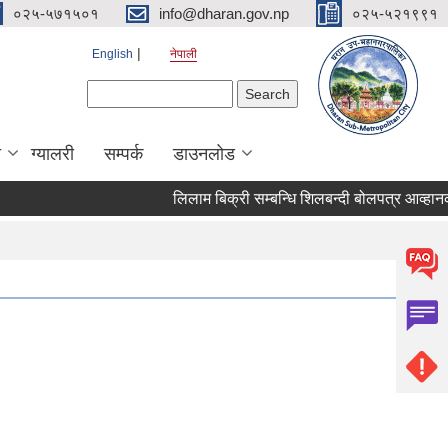
०२५-५७१५०१
info@dharan.gov.np
०२५-५२१९९१
English
नेपाली
Search form
Search
ा
ग्यालरी
सम्पर्क
डाउनलोड
लिलाम बिक्री सम्बन्धि शिलबन्द