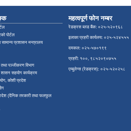
िङ्क
महत्वपूर्ण फोन नम्बर
रेडक्रस ब्लड बैंक: ०२५-५२०९६८
्टल
को पोर्टल
इलाका प्रहरी कार्यलय: ०२५-५२४५५५
 सामान्य प्रशासन मन्त्रालय
दमकल: ०२५-५७०१९९
प्रहरी: १००, ९८५२०९०७५५
र तथा पञ्‍जीकरण विभाग
एम्बुलेन्स (रेडक्रस): ०२५-५२०२५८
य शासन सहयोग कार्यक्रम
योग, कोशी प्रदेश
योग
प्रदेश (दैनिक तरकारी तथा फलफुल