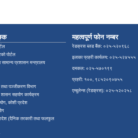
िङ्क
महत्वपूर्ण फोन नम्बर
रेडक्रस ब्लड बैंक: ०२५-५२०९६८
्टल
को पोर्टल
इलाका प्रहरी कार्यलय: ०२५-५२४५५५
 सामान्य प्रशासन मन्त्रालय
दमकल: ०२५-५७०१९९
प्रहरी: १००, ९८५२०९०७५५
र तथा पञ्‍जीकरण विभाग
एम्बुलेन्स (रेडक्रस): ०२५-५२०२५८
य शासन सहयोग कार्यक्रम
योग, कोशी प्रदेश
योग
प्रदेश (दैनिक तरकारी तथा फलफुल