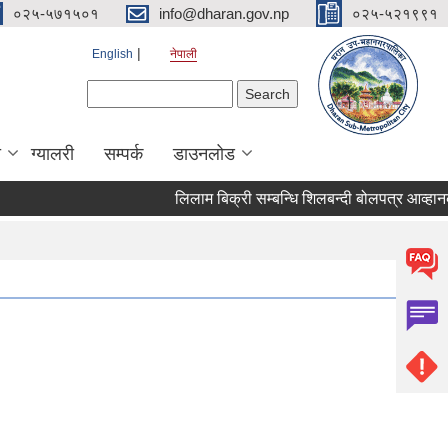
०२५-५७१५०१
info@dharan.gov.np
०२५-५२१९९१
English
नेपाली
Search form
Search
ा
ग्यालरी
सम्पर्क
डाउनलोड
लिलाम बिक्री सम्बन्धि शिलबन्