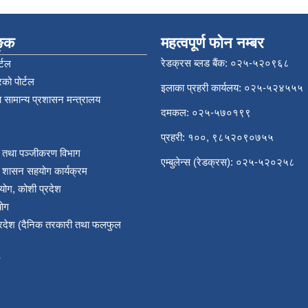
िङ्क
महत्वपूर्ण फोन नम्बर
रेडक्रस ब्लड बैंक: ०२५-५२०९६८
्टल
को पोर्टल
इलाका प्रहरी कार्यलय: ०२५-५२४५५५
 सामान्य प्रशासन मन्त्रालय
दमकल: ०२५-५७०१९९
प्रहरी: १००, ९८५२०९०७५५
र तथा पञ्‍जीकरण विभाग
एम्बुलेन्स (रेडक्रस): ०२५-५२०२५८
य शासन सहयोग कार्यक्रम
योग, कोशी प्रदेश
योग
प्रदेश (दैनिक तरकारी तथा फलफुल