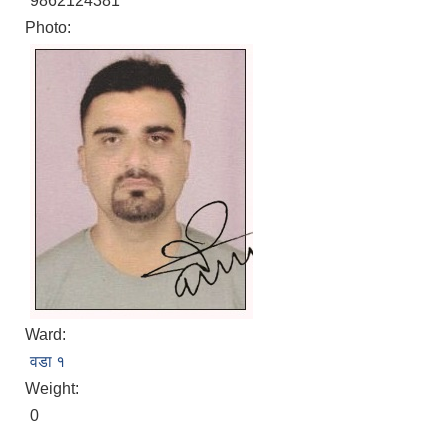
9862124381
Photo:
Ward:
वडा १
Weight:
0