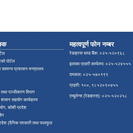
िङ्क
महत्वपूर्ण फोन नम्बर
रेडक्रस ब्लड बैंक: ०२५-५२०९६८
्टल
को पोर्टल
इलाका प्रहरी कार्यलय: ०२५-५२४५५५
 सामान्य प्रशासन मन्त्रालय
दमकल: ०२५-५७०१९९
प्रहरी: १००, ९८५२०९०७५५
र तथा पञ्‍जीकरण विभाग
एम्बुलेन्स (रेडक्रस): ०२५-५२०२५८
य शासन सहयोग कार्यक्रम
योग, कोशी प्रदेश
योग
प्रदेश (दैनिक तरकारी तथा फलफुल