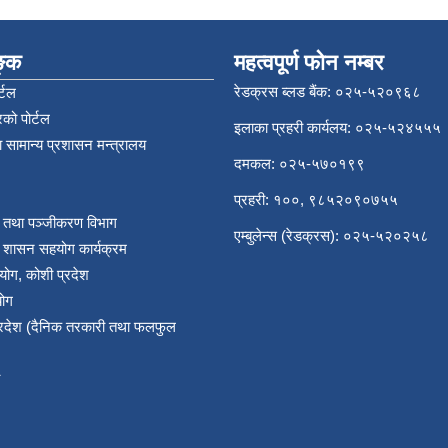
िङ्क
महत्वपूर्ण फोन नम्बर
रेडक्रस ब्लड बैंक: ०२५-५२०९६८
्टल
को पोर्टल
इलाका प्रहरी कार्यलय: ०२५-५२४५५५
 सामान्य प्रशासन मन्त्रालय
दमकल: ०२५-५७०१९९
प्रहरी: १००, ९८५२०९०७५५
र तथा पञ्‍जीकरण विभाग
एम्बुलेन्स (रेडक्रस): ०२५-५२०२५८
य शासन सहयोग कार्यक्रम
योग, कोशी प्रदेश
योग
प्रदेश (दैनिक तरकारी तथा फलफुल