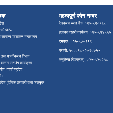
िङ्क
महत्वपूर्ण फोन नम्बर
रेडक्रस ब्लड बैंक: ०२५-५२०९६८
्टल
को पोर्टल
इलाका प्रहरी कार्यलय: ०२५-५२४५५५
 सामान्य प्रशासन मन्त्रालय
दमकल: ०२५-५७०१९९
प्रहरी: १००, ९८५२०९०७५५
र तथा पञ्‍जीकरण विभाग
एम्बुलेन्स (रेडक्रस): ०२५-५२०२५८
य शासन सहयोग कार्यक्रम
योग, कोशी प्रदेश
योग
प्रदेश (दैनिक तरकारी तथा फलफुल