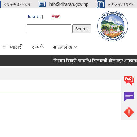
०२५-५७१५०१
info@dharan.gov.np
०२५-५२१९९१
English
नेपाली
Search form
Search
ा
ग्यालरी
सम्पर्क
डाउनलोड
लिलाम बिक्री सम्बन्धि शिलबन्द