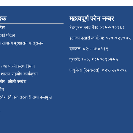
िङ्क
महत्वपूर्ण फोन नम्बर
रेडक्रस ब्लड बैंक: ०२५-५२०९६८
्टल
को पोर्टल
इलाका प्रहरी कार्यलय: ०२५-५२४५५५
 सामान्य प्रशासन मन्त्रालय
दमकल: ०२५-५७०१९९
प्रहरी: १००, ९८५२०९०७५५
र तथा पञ्‍जीकरण विभाग
एम्बुलेन्स (रेडक्रस): ०२५-५२०२५८
य शासन सहयोग कार्यक्रम
योग, कोशी प्रदेश
योग
प्रदेश (दैनिक तरकारी तथा फलफुल