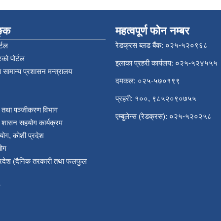
िङ्क
महत्वपूर्ण फोन नम्बर
रेडक्रस ब्लड बैंक: ०२५-५२०९६८
्टल
को पोर्टल
इलाका प्रहरी कार्यलय: ०२५-५२४५५५
 सामान्य प्रशासन मन्त्रालय
दमकल: ०२५-५७०१९९
प्रहरी: १००, ९८५२०९०७५५
र तथा पञ्‍जीकरण विभाग
एम्बुलेन्स (रेडक्रस): ०२५-५२०२५८
य शासन सहयोग कार्यक्रम
योग, कोशी प्रदेश
योग
प्रदेश (दैनिक तरकारी तथा फलफुल