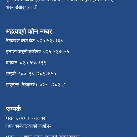
श्रम संसार प्रणाली
महत्वपूर्ण फोन नम्बर
रेडक्रस ब्लड बैंक: ०२५-५२०९६८
इलाका प्रहरी कार्यलय: ०२५-५२४५५५
दमकल: ०२५-५७०१९९
प्रहरी: १००, ९८५२०९०७५५
एम्बुलेन्स (रेडक्रस): ०२५-५२०२५८
सम्पर्क
धरान उपमहानगरपालिका
नगर कार्यपालिकाको कार्यालय
धरान-१२, चतरा लाइन, सुनसरी, कोशी प्रदेश