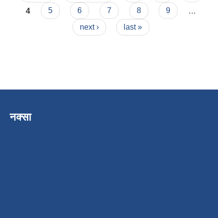
4
5
6
7
8
9
…
next ›
last »
नक्सा