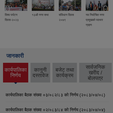
विश्व पर्यटन
१३औ नगर सभा
संविधान दिवस
नव निर्वाचित नगर
दिवस-२०२३
२०७९
प्रमुखको पदभार
ग्रहण
जानकारी
सार्वजनिक
कार्यपालिका
कानुनी
बजेट तथा
खरीद /
(active
निर्णय
दस्तावेज
कार्यक्रम
बोलपत्र
tab)
कार्यपालिका बैठक संख्या ०३/०८२/८३ को निर्णय (२०८३/०४/०८)
कार्यपालिका बैठक संख्या ०२/०८३/८४ को निर्णय (२०८३/०४/०४)