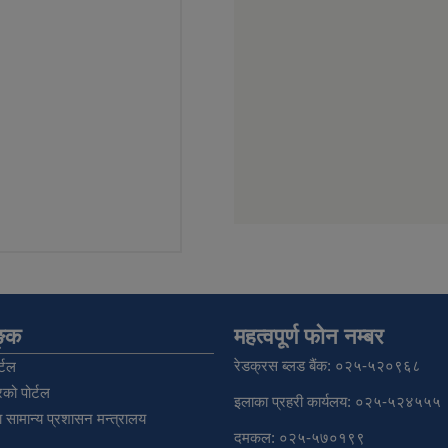
िङ्क
महत्वपूर्ण फोन नम्बर
रेडक्रस ब्लड बैंक: ०२५-५२०९६८
्टल
को पोर्टल
इलाका प्रहरी कार्यलय: ०२५-५२४५५५
 सामान्य प्रशासन मन्त्रालय
दमकल: ०२५-५७०१९९