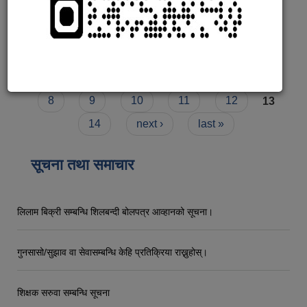
Submitted on:
Mon, 02/27/2023 - 21:29
Read more
about झुमा देवी गुरुङ
Pages
« first
‹ previous
…
6
7
8
9
10
11
12
13
14
next ›
last »
सूचना तथा समाचार
लिलाम बिक्री सम्बन्धि शिलबन्दी बोलपत्र आव्हानको सूचना।
गुनसासो/सुझाव वा सेवासम्बन्धि केहि प्रतिक्रिया राख्नुहोस्।
शिक्षक सरुवा सम्बन्धि सूचना