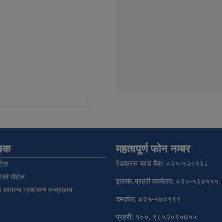
िङ्क
महत्वपूर्ण फोन नम्बर
रेडक्रस ब्लड बैंक: ०२५-५२०९६८
्टल
को पोर्टल
इलाका प्रहरी कार्यलय: ०२५-५२४५५५
 सामान्य प्रशासन मन्त्रालय
दमकल: ०२५-५७०१९९
प्रहरी: १००, ९८५२०९०७५५