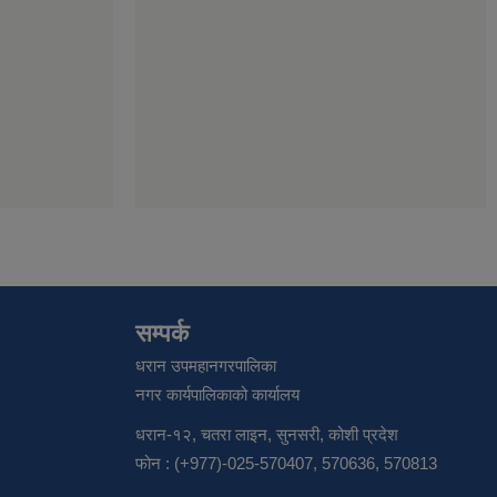
सम्पर्क
धरान उपमहानगरपालिका
नगर कार्यपालिकाको कार्यालय
धरान-१२, चतरा लाइन, सुनसरी, कोशी प्रदेश
फोन : (+977)-025-570407, 570636, 570813