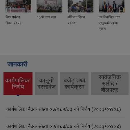
विश्व पर्यटन
१३औ नगर सभा
संविधान दिवस
नव निर्वाचित नगर
दिवस-२०२३
२०७९
प्रमुखको पदभार
ग्रहण
जानकारी
सार्वजनिक
कार्यपालिका
कानुनी
बजेट तथा
खरीद /
(active
निर्णय
दस्तावेज
कार्यक्रम
बोलपत्र
tab)
कार्यपालिका बैठक संख्या ०३/०८२/८३ को निर्णय (२०८३/०४/०८)
कार्यपालिका बैठक संख्या ०२/०८३/८४ को निर्णय (२०८३/०४/०४)