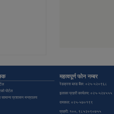
िङ्क
महत्वपूर्ण फोन नम्बर
रेडक्रस ब्लड बैंक: ०२५-५२०९६८
्टल
को पोर्टल
इलाका प्रहरी कार्यलय: ०२५-५२४५५५
 सामान्य प्रशासन मन्त्रालय
दमकल: ०२५-५७०१९९
प्रहरी: १००, ९८५२०९०७५५