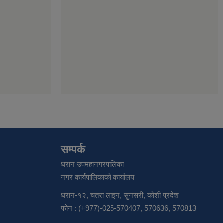
सम्पर्क
धरान उपमहानगरपालिका
नगर कार्यपालिकाको कार्यालय
धरान-१२, चतरा लाइन, सुनसरी, कोशी प्रदेश
फोन : (+977)-025-570407, 570636, 570813