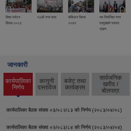
विश्व पर्यटन
१३औ नगर सभा
संविधान दिवस
नव निर्वाचित नगर
दिवस-२०२३
२०७९
प्रमुखको पदभार
ग्रहण
जानकारी
सार्वजनिक
कार्यपालिका
कानुनी
बजेट तथा
खरीद /
(active
निर्णय
दस्तावेज
कार्यक्रम
बोलपत्र
tab)
कार्यपालिका बैठक संख्या ०३/०८२/८३ को निर्णय (२०८३/०४/०८)
कार्यपालिका बैठक संख्या ०२/०८३/८४ को निर्णय (२०८३/०४/०४)