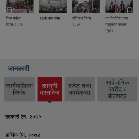
विश्व पर्यटन
१३औ नगर सभा
संविधान दिवस
नव निर्वाचित नगर
दिवस-२०२३
२०७९
प्रमुखको पदभार
ग्रहण
जानकारी
सार्वजनिक
कार्यपालिका
कानुनी
बजेट तथा
खरीद /
(active
निर्णय
दस्तावेज
कार्यक्रम
बोलपत्र
tab)
सहकारी ऐन, २०७५
आर्थिक ऐन, २०७४