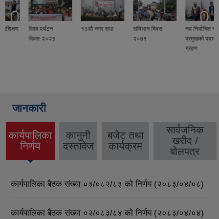
विश्व पर्यटन
१३औ नगर सभा
संविधान दिवस
नव निर्वाचित नगर
दिवस-२०२३
२०७९
प्रमुखको पदभार
ग्रहण
जानकारी
सार्वजनिक
कार्यपालिका
कानुनी
बजेट तथा
खरीद /
(active
निर्णय
दस्तावेज
कार्यक्रम
बोलपत्र
tab)
कार्यपालिका बैठक संख्या ०३/०८२/८३ को निर्णय (२०८३/०४/०८)
कार्यपालिका बैठक संख्या ०२/०८३/८४ को निर्णय (२०८३/०४/०४)