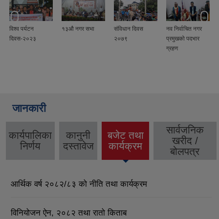
१३औ नगर सभा
संविधान दिवस
नव निर्वाचित नगर
सेवाकालीन प्रशिक
३
२०७९
प्रमुखको पदभार
कार्यक्रम
ग्रहण
जानकारी
सार्वजनिक
कार्यपालिका
कानुनी
बजेट तथा
खरीद /
(active
निर्णय
दस्तावेज
कार्यक्रम
बोलपत्र
tab)
आर्थिक वर्ष २०८२/८३ को नीति तथा कार्यक्रम
विनियोजन ऐन, २०८२ तथा रातो किताब