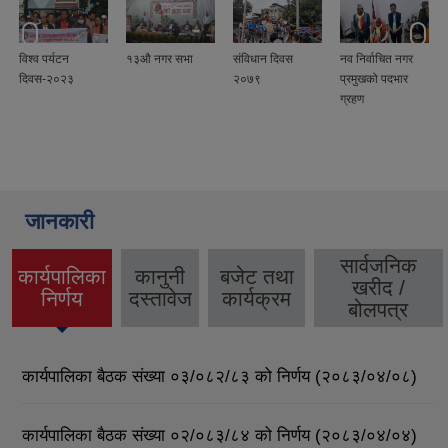
विश्व पर्यटन
१३औ नगर सभा
संविधान दिवस
नव निर्वाचित नगर
दिवस-२०२३
२०७९
प्रमुखको पदभार
ग्रहण
जानकारी
सार्वजनिक
कार्यपालिका
कानुनी
बजेट तथा
खरीद /
(active
निर्णय
दस्तावेज
कार्यक्रम
बोलपत्र
tab)
कार्यपालिका बैठक संख्या ०३/०८२/८३ को निर्णय (२०८३/०४/०८)
कार्यपालिका बैठक संख्या ०२/०८३/८४ को निर्णय (२०८३/०४/०४)