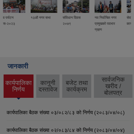
१३औ नगर सभा
संविधान दिवस
नव निर्वाचित नगर
सेवाकालीन प्रशिक्षण
२०७९
प्रमुखको पदभार
कार्यक्रम
ग्रहण
जानकारी
सार्वजनिक
कार्यपालिका
कानुनी
बजेट तथा
खरीद /
(active
निर्णय
दस्तावेज
कार्यक्रम
बोलपत्र
tab)
कार्यपालिका बैठक संख्या ०३/०८२/८३ को निर्णय (२०८३/०४/०८)
कार्यपालिका बैठक संख्या ०२/०८३/८४ को निर्णय (२०८३/०४/०४)