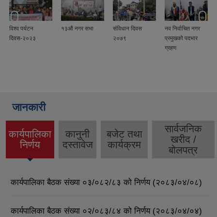
विश्व पर्यटन
१३औ नगर सभा
संविधान दिवस
नव निर्वाचित नगर
दिवस-२०२३
२०७९
प्रमुखको पदभार
ग्रहण
जानकारी
सार्वजनिक
कार्यपालिका
कानुनी
बजेट तथा
खरीद /
(active
निर्णय
दस्तावेज
कार्यक्रम
बोलपत्र
tab)
कार्यपालिका बैठक संख्या ०३/०८२/८३ को निर्णय (२०८३/०४/०८)
कार्यपालिका बैठक संख्या ०२/०८३/८४ को निर्णय (२०८३/०४/०४)