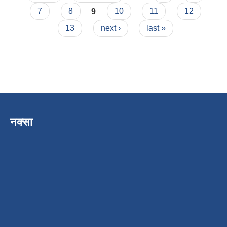
7
8
9
10
11
12
13
next ›
last »
नक्सा