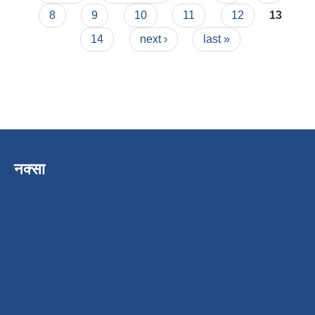
8
9
10
11
12
13
14
next ›
last »
नक्सा