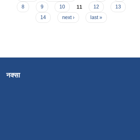
8
9
10
11
12
13
14
next ›
last »
नक्सा