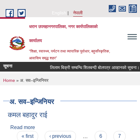
Skip to main content
English
नेपाली
धरान उपमहानगरपालिका, नगर कार्यपालिकाको
कार्यालय
“शिक्षा, स्वास्थ्य, पर्यटन तथा व्यापारिक पुर्वाधार, बहुसाँस्कृतिक,
आवासिय समृद्ध शहर”
सूचना
लिलाम बिक्री सम्बन्धि शिलबन्दी बोलपत्र आव्हानको सूचना।
You are here
Home
» अ. सव–इन्जिनियर
अ. सव–इन्जिनियर
कमल बहादुर राई
Read more
about कमल बहादुर राई
Pages
« first
‹ previous
…
6
7