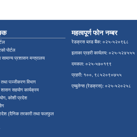
िङ्क
महत्वपूर्ण फोन नम्बर
रेडक्रस ब्लड बैंक: ०२५-५२०९६८
्टल
को पोर्टल
इलाका प्रहरी कार्यलय: ०२५-५२४५५५
 सामान्य प्रशासन मन्त्रालय
दमकल: ०२५-५७०१९९
प्रहरी: १००, ९८५२०९०७५५
र तथा पञ्‍जीकरण विभाग
एम्बुलेन्स (रेडक्रस): ०२५-५२०२५८
य शासन सहयोग कार्यक्रम
योग, कोशी प्रदेश
योग
प्रदेश (दैनिक तरकारी तथा फलफुल