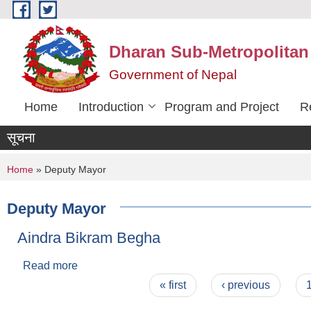
Skip to main content
Dharan Sub-Metropolitan
Government of Nepal
Home
Introduction
Program and Project
R
सूचना
You are here
Home
» Deputy Mayor
Deputy Mayor
Aindra Bikram Begha
Read more
about Aindra Bikram Begha
Pages
« first
‹ previous