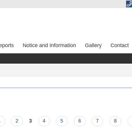
eports
Notice and Information
Gallery
Contact
1
2
3
4
5
6
7
8