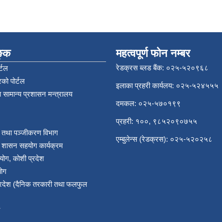
िङ्क
महत्वपूर्ण फोन नम्बर
रेडक्रस ब्लड बैंक: ०२५-५२०९६८
्टल
को पोर्टल
इलाका प्रहरी कार्यलय: ०२५-५२४५५५
 सामान्य प्रशासन मन्त्रालय
दमकल: ०२५-५७०१९९
प्रहरी: १००, ९८५२०९०७५५
र तथा पञ्‍जीकरण विभाग
एम्बुलेन्स (रेडक्रस): ०२५-५२०२५८
य शासन सहयोग कार्यक्रम
योग, कोशी प्रदेश
योग
प्रदेश (दैनिक तरकारी तथा फलफुल