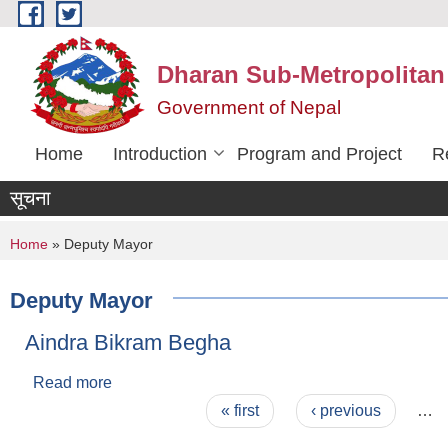
Skip to main content
Dharan Sub-Metropolitan
Government of Nepal
Home
Introduction
Program and Project
R
सूचना
You are here
Home
» Deputy Mayor
Deputy Mayor
Aindra Bikram Begha
Read more
about Aindra Bikram Begha
Pages
« first
‹ previous
…