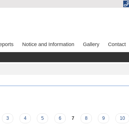
eports
Notice and Information
Gallery
Contact
3
4
5
6
7
8
9
10