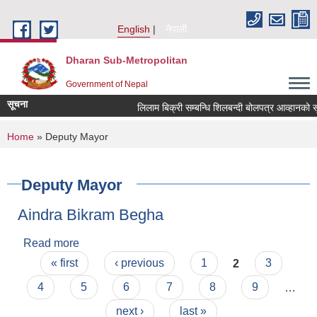
Skip to main content
English
नेपाली
Dharan Sub-Metropolitan
Government of Nepal
सूचना
लिलाम बिक्री सम्बन्धि शिलबन्दी बोलपत्
You are here
Home
» Deputy Mayor
Deputy Mayor
Aindra Bikram Begha
Read more
about Aindra Bikram Begha
Pages
« first
‹ previous
1
2
3
4
5
6
7
8
9
…
next ›
last »