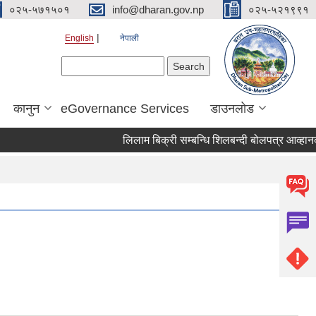
०२५-५७१५०१
info@dharan.gov.np
०२५-५२१९९१
English
नेपाली
Search form
Search
कानुन
eGovernance Services
डाउनलोड
लिलाम बिक्री सम्बन्धि शिलबन्द