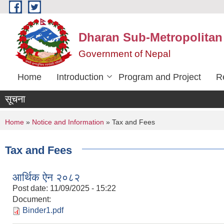
Skip to main content
Dharan Sub-Metropolitan
Government of Nepal
Home
Introduction
Program and Project
R
सूचना
You are here
Home
»
Notice and Information
» Tax and Fees
Tax and Fees
आर्थिक ऐन २०८२
Post date:
11/09/2025 - 15:22
Document:
Binder1.pdf