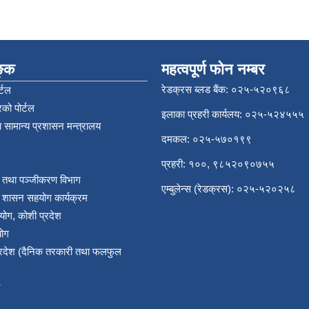
िङ्क
महत्वपूर्ण फोन नम्बर
रेडक्रस ब्लड बैंक: ०२५-५२०९६८
्टल
को पोर्टल
इलाका प्रहरी कार्यलय: ०२५-५२४५५५
 सामान्य प्रशासन मन्त्रालय
दमकल: ०२५-५७०१९९
प्रहरी: १००, ९८५२०९०७५५
र तथा पञ्‍जीकरण विभाग
एम्बुलेन्स (रेडक्रस): ०२५-५२०२५८
य शासन सहयोग कार्यक्रम
योग, कोशी प्रदेश
योग
प्रदेश (दैनिक तरकारी तथा फलफुल