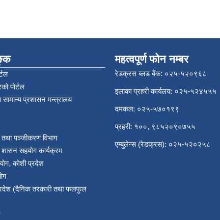
िङ्क
महत्वपूर्ण फोन नम्बर
रेडक्रस ब्लड बैंक: ०२५-५२०९६८
्टल
को पोर्टल
इलाका प्रहरी कार्यलय: ०२५-५२४५५५
 सामान्य प्रशासन मन्त्रालय
दमकल: ०२५-५७०१९९
प्रहरी: १००, ९८५२०९०७५५
र तथा पञ्‍जीकरण विभाग
एम्बुलेन्स (रेडक्रस): ०२५-५२०२५८
य शासन सहयोग कार्यक्रम
योग, कोशी प्रदेश
योग
प्रदेश (दैनिक तरकारी तथा फलफुल