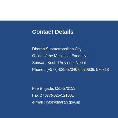
Contact Details
Dharan Submetropolitan City
Office of the Municipal Executive
Sunsari, Koshi Province, Nepal
Phone : (+977)-025-570407, 570636, 570813
Fire Brigade: 025-570199
Fax :(+977)-025-521991
e-mail :
info@dharan.gov.np