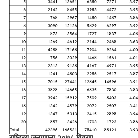
5
3441
13651
6380
7271
3.97
6
2142
8455
3983
4472
3.95
7
768
2967
1480
1487
3.86
8
3090
12126
5829
6297
3.92
9
873
3564
1727
1837
4.08
10
1269
4612
2144
2468
3.63
11
4288
17168
7904
9264
4.00
12
756
3029
1468
1561
4.01
13
2313
9138
4167
4971
3.95
14
1241
4803
2286
2517
3.87
15
7015
27441
12845
14596
3.91
16
3828
14665
6835
7830
3.83
17
3942
15912
7509
8403
4.04
18
1342
4579
2072
2507
3.41
19
1347
5313
2415
2898
3.94
20
887
3426
1703
1723
3.86
Total
42396
166531
78410
88121
3.93
राष्ट्रिय जनगणना २०७८ विवरण