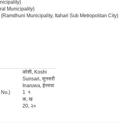
nicipality)
ral Municipality)
ा (Ramdhuni Municipality, Itahari Sub Metropolitan City)
कोशी, Koshi
Sunsari, सुनसरी
Inaruwa, ईनरुवा
a No.)
1 १
क, ख
20, २०