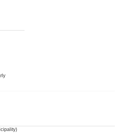
rly
cipality)