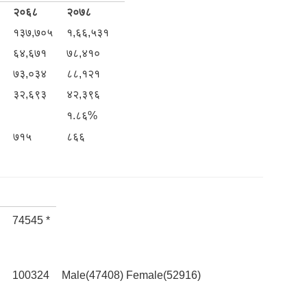
२०६८
२०७८
१३७,७०५
१,६६,५३१
६४,६७१
७८,४१०
७३,०३४
८८,१२१
३२,६९३
४२,३९६
१.८६%
७१५
८६६
74545 *
100324
Male(47408) Female(52916)