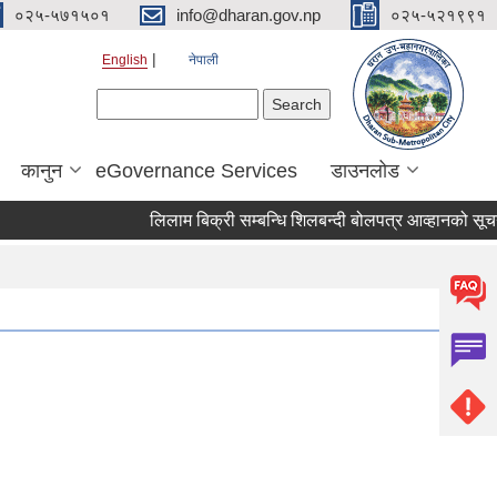
०२५-५७१५०१
info@dharan.gov.np
०२५-५२१९९१
English
नेपाली
Search form
Search
कानुन
eGovernance Services
डाउनलोड
लिलाम बिक्री सम्बन्धि शिलबन्दी बोलपत्र आव्हानको सूचना।