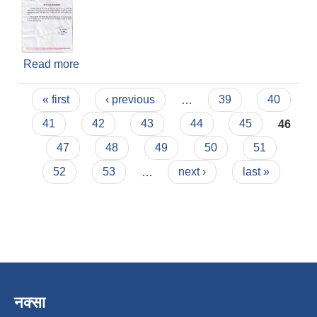
Read more
about नयाँ वर्ष २०७८ सालको शुभकामना
Pages
« first
‹ previous
…
39
40
41
42
43
44
45
46
47
48
49
50
51
52
53
…
next ›
last »
नक्सा