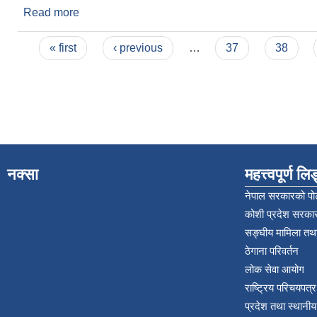
Read more
about विद्यालयहरुको लेखापरिक्षण सम्बन्धमा सूचना
Pages
« first
‹ previous
…
37
38
नक्सा
महत्त्वपूर्ण ल
नेपाल सरकारको पोर
कोशी प्रदेश सरकार
सङ्‍घीय मामिला तथा
ठेगाना परिवर्तन
लोक सेवा आयोग
राष्ट्रिय परिचयपत्
प्रदेश तथा स्थानी