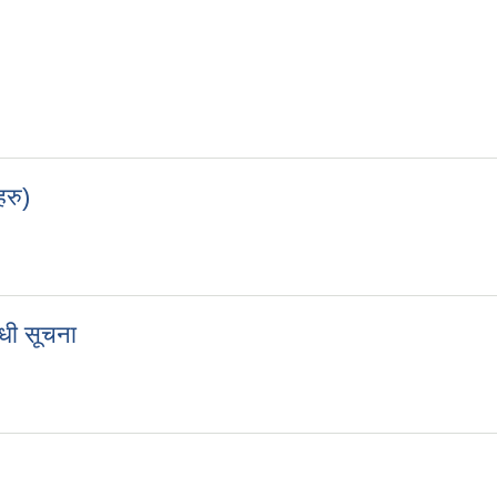
हरु)
ालयहरु)
्धी सूचना
्बन्धी सूचना