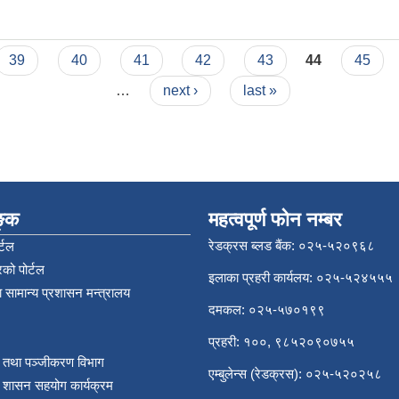
39
40
41
42
43
44
45
…
next ›
last »
िङ्क
महत्वपूर्ण फोन नम्बर
रेडक्रस ब्लड बैंक: ०२५-५२०९६८
्टल
को पोर्टल
इलाका प्रहरी कार्यलय: ०२५-५२४५५५
 सामान्य प्रशासन मन्त्रालय
दमकल: ०२५-५७०१९९
प्रहरी: १००, ९८५२०९०७५५
र तथा पञ्‍जीकरण विभाग
एम्बुलेन्स (रेडक्रस): ०२५-५२०२५८
य शासन सहयोग कार्यक्रम