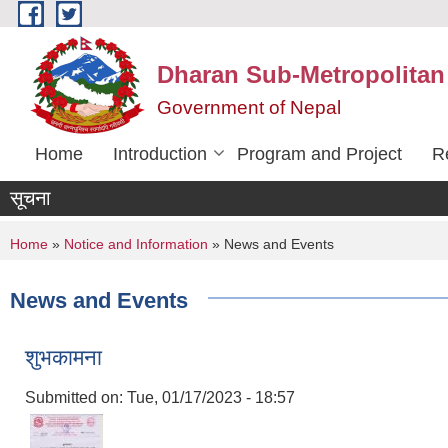
Skip to main content
Dharan Sub-Metropolitan
Government of Nepal
Home
Introduction
Program and Project
R
सूचना
You are here
Home
»
Notice and Information
» News and Events
News and Events
शुभकामना
Submitted on:
Tue, 01/17/2023 - 18:57