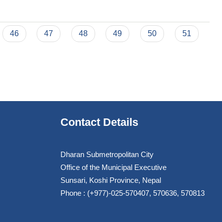
46
47
48
49
50
51
Contact Details
Dharan Submetropolitan City
Office of the Municipal Executive
Sunsari, Koshi Province, Nepal
Phone : (+977)-025-570407, 570636, 570813