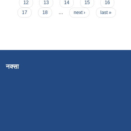
12
13
14
15
16
17
18
…
next ›
last »
नक्सा