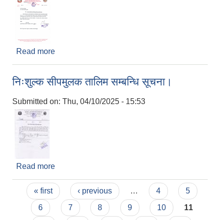
Read more
about बर्षे घाँस (टियोसेन्टी) को बिँउ निशुल्क वितरण सम्बन्धी
सूचना ।
निःशुल्क सीपमुलक तालिम सम्बन्धि सूचना।
Submitted on:
Thu, 04/10/2025 - 15:53
Read more
about निःशुल्क सीपमुलक तालिम सम्बन्धि सूचना।
Pages
« first
‹ previous
…
4
5
6
7
8
9
10
11